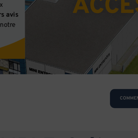
ACCE
x
rs avis
 notre
COMMEN