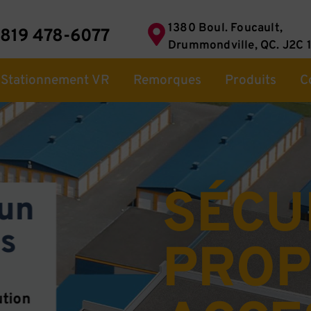
1380 Boul. Foucault,
819 478-6077
Drummondville, QC. J2C 
Stationnement VR
Remorques
Produits
C
SÉCU
 un
ès
PROP
ution