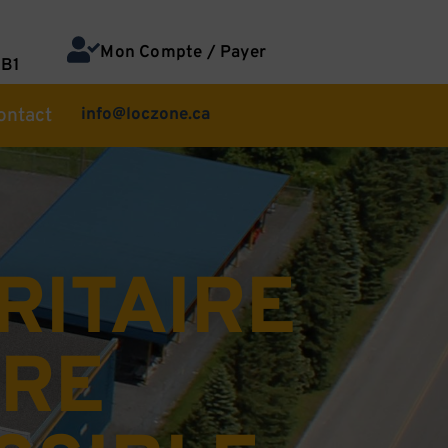
Mon Compte / Payer
1B1
ontact
info@loczone.ca
RITAIRE
RE