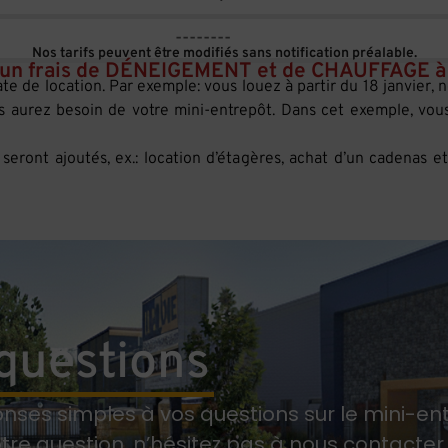
--------
Nos tarifs peuvent être modifiés sans notification préalable.
un frais de DÉNEIGEMENT et de CHAUFFAGE à 
ate de location. Par exemple: vous louez à partir du 18 janvier, 
us aurez besoin de votre mini-entrepôt. Dans cet exemple, vou
eront ajoutés, ex.: location d’étagères, achat d’un cadenas et
 questions
nses simples à vos questions sur le mini-en
re question, n’hésitez pas à nous contacter 