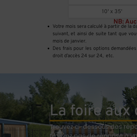
10' x 35'
NB: Auc
Votre mois sera calculé à partir de la d
suivant, et ainsi de suite tant que vo
mois de janvier.
Des frais pour les options demandées s
droit d’accès 24 sur 24, etc.
La foire aux
Trouvez ci-dessous des répo
trouvez pas de réponse à vot