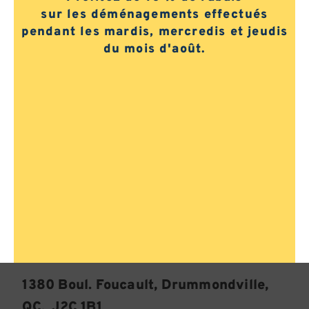
sur les déménagements effectués
Vous cherchez à faire
pendant les mardis, mercredis et jeudis
votre paiement ?
du mois d'août.
Mon Compte / Payer
Nous sommes situés dans le secteur
Saint-Charles à Drummondville. Sortie
181 de l’autoroute 20.
1380 Boul. Foucault, Drummondville,
QC.
J2C 1B1​