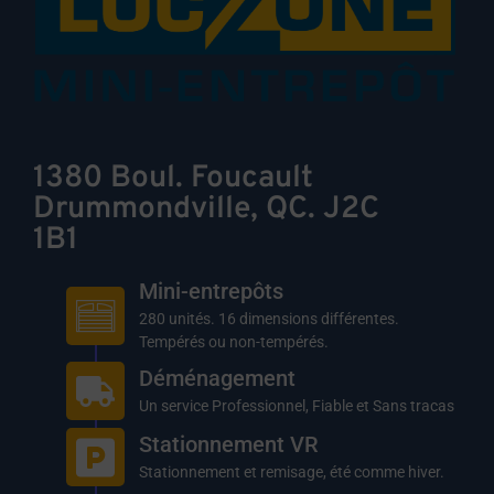
1380 Boul. Foucault
Drummondville, QC. J2C
1B1
Mini-entrepôts
280 unités. 16 dimensions différentes.
RÉSERVEZ
Tempérés ou non-tempérés.
RAPIDEMENT! 819 478-
Déménagement
6077
Un service Professionnel, Fiable et Sans tracas
Stationnement VR
Découvrez notre NOUVEAU service de
Stationnement et remisage, été comme hiver.
déménagement